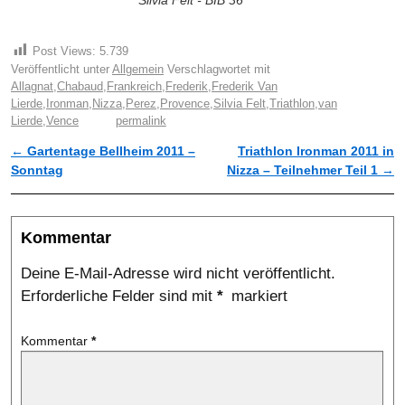
Silvia Felt - BIB 36
Post Views:
5.739
Veröffentlicht unter
Allgemein
Verschlagwortet mit
Allagnat
,
Chabaud
,
Frankreich
,
Frederik
,
Frederik Van
Lierde
,
Ironman
,
Nizza
,
Perez
,
Provence
,
Silvia Felt
,
Triathlon
,
van
Lierde
,
Vence
permalink
←
Gartentage Bellheim 2011 –
Triathlon Ironman 2011 in
Artikelnavigation
Sonntag
Nizza – Teilnehmer Teil 1
→
Kommentar
Deine E-Mail-Adresse wird nicht veröffentlicht.
Erforderliche Felder sind mit
*
markiert
Kommentar
*