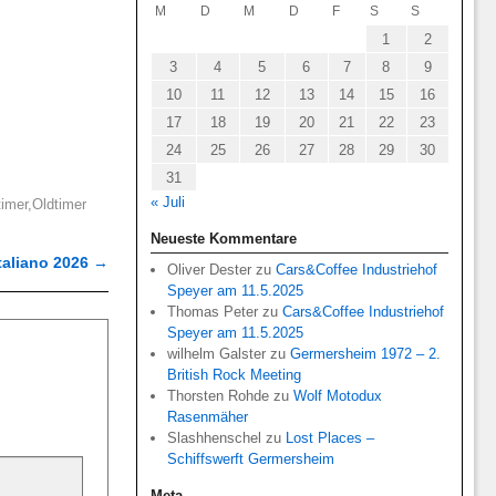
M
D
M
D
F
S
S
1
2
3
4
5
6
7
8
9
10
11
12
13
14
15
16
17
18
19
20
21
22
23
24
25
26
27
28
29
30
31
« Juli
timer
,
Oldtimer
Neueste Kommentare
Italiano 2026
→
Oliver Dester
zu
Cars&Coffee Industriehof
Speyer am 11.5.2025
Thomas Peter
zu
Cars&Coffee Industriehof
Speyer am 11.5.2025
wilhelm Galster
zu
Germersheim 1972 – 2.
British Rock Meeting
Thorsten Rohde
zu
Wolf Motodux
Rasenmäher
Slashhenschel
zu
Lost Places –
Schiffswerft Germersheim
Meta