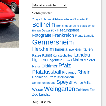
Schlagwörter
7days
7photos
Altrhein
artelier21
artelier 21
Bellheim
Benzingespräche
black-white
Festungsfest
Dester
Blumen
FCK
Frankreich
Fotografie
Fronte Lamotte
Germersheim
Herxheim
Italien
Imperia
Insel Grün
Landau
Kunst
Katze
Kunstschulfest
Ligurien
Makro
Lingenfeld
Malerei
Lustadt
Pfalz
Oldtimer
Natur
Pfalzfussball
Rhein
Provence
Rheinland-Pfalz
Rheinzabern
Speyer
Villa
Vence
Sonnenuntergang
Weingarten
Wieser
Zeiskam
Zoo
Zoo Landau
August 2026