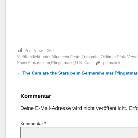
_
Post Views:
369
Veröffentlicht unter
Allgemein
,
Feste
,
Fotografie
,
Oldtimer
,
Pfalz
Versc
Show
,
Pfalzmeister
,
Pfingstmarkt
,
U.S. Car
permalink
←
The Cars are the Stars beim Germersheimer Pfingstmar
Artikelnavigation
Kommentar
Deine E-Mail-Adresse wird nicht veröffentlicht.
Erf
Kommentar
*