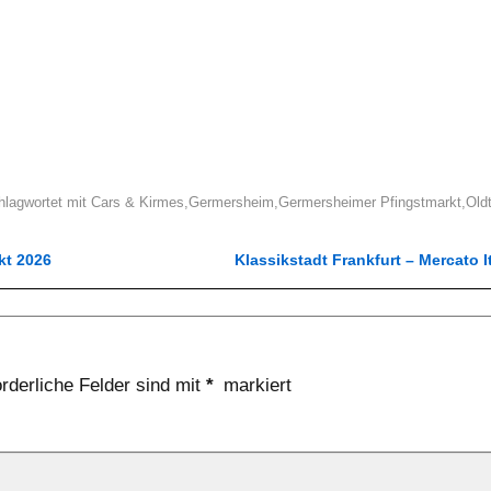
hlagwortet mit
Cars & Kirmes
,
Germersheim
,
Germersheimer Pfingstmarkt
,
Old
kt 2026
Klassikstadt Frankfurt – Mercato 
orderliche Felder sind mit
*
markiert