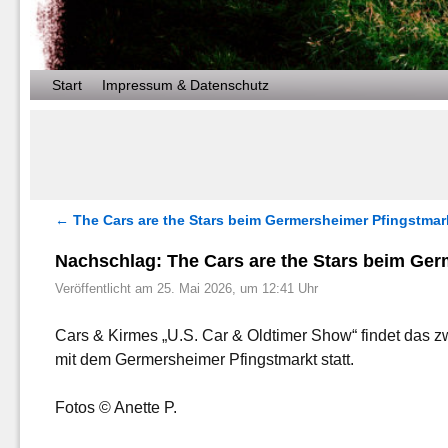
Zum Inhalt wechseln
Zum sekundären Inhalt wechseln
Start
Impressum & Datenschutz
←
The Cars are the Stars beim Germersheimer Pfingstmar
Artikelnavigation
Nachschlag: The Cars are the Stars beim Ger
Veröffentlicht am
25. Mai 2026, um 12:41 Uhr
Cars & Kirmes „U.S. Car & Oldtimer Show“ findet das z
mit dem Germersheimer Pfingstmarkt statt.
Fotos © Anette P.