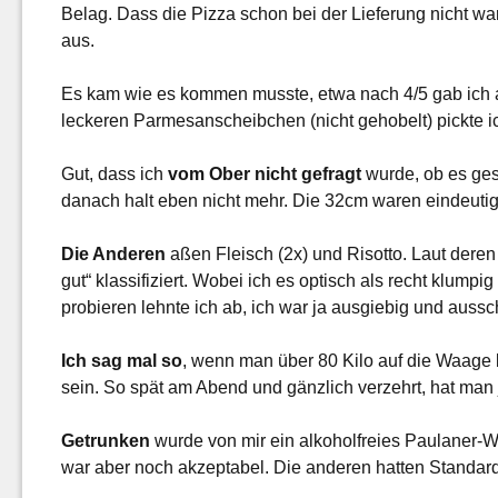
Belag. Dass die Pizza schon bei der Lieferung nicht wa
aus.
Es kam wie es kommen musste, etwa nach 4/5 gab ich a
leckeren Parmesanscheibchen (nicht gehobelt) pickte i
Gut, dass ich
vom Ober nicht gefragt
wurde, ob es gesc
danach halt eben nicht mehr. Die 32cm waren eindeutig
Die Anderen
aßen Fleisch (2x) und Risotto. Laut deren
gut“ klassifiziert. Wobei ich es optisch als recht klump
probieren lehnte ich ab, ich war ja ausgiebig und aussch
Ich sag mal so
, wenn man über 80 Kilo auf die Waage b
sein. So spät am Abend und gänzlich verzehrt, hat man
Getrunken
wurde von mir ein alkoholfreies Paulaner-We
war aber noch akzeptabel. Die anderen hatten Standard