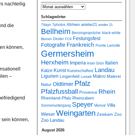
s nachteilig
Schlagwörter
7days
7photos
Altrhein
artelier21
und die
artelier 21
Bellheim
Benzingespräche
black-white
Festungsfest
Dester
Blumen
FCK
Frankreich
Fotografie
Fronte Lamotte
ten können,
Germersheim
Herxheim
Italien
Imperia
Insel Grün
nsationell
Landau
Kunst
Katze
Kunstschulfest
ilen –
Ligurien
Makro
Lingenfeld
Malerei
Lustadt
Pfalz
Oldtimer
Natur
Pfalzfussball
Rhein
Provence
befriedigend
Rheinland-Pfalz
Rheinzabern
Speyer
Villa
Vence
Sonnenuntergang
Weingarten
Wieser
Zeiskam
Zoo
r sein können,
Zoo Landau
August 2026