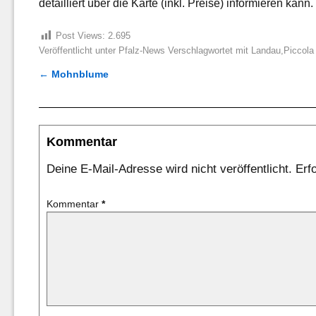
detailliert über die Karte (inkl. Preise) informieren kann.
Post Views:
2.695
Veröffentlicht unter
Pfalz-News
Verschlagwortet mit
Landau
,
Piccola 
←
Mohnblume
Artikelnavigation
Kommentar
Deine E-Mail-Adresse wird nicht veröffentlicht.
Erf
Kommentar
*