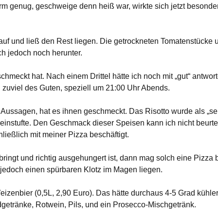
rm genug, geschweige denn heiß war, wirkte sich jetzt besonder
uf und ließ den Rest liegen. Die getrockneten Tomatenstücke 
ch jedoch noch herunter.
hmeckt hat. Nach einem Drittel hätte ich noch mit „gut“ antwor
 zuviel des Guten, speziell um 21:00 Uhr Abends.
 Aussagen, hat es ihnen geschmeckt. Das Risotto wurde als „se
ig einstufte. Den Geschmack dieser Speisen kann ich nicht beurte
ließlich mit meiner Pizza beschäftigt.
ringt und richtig ausgehungert ist, dann mag solch eine Pizza 
 jedoch einen spürbaren Klotz im Magen liegen.
izenbier (0,5L, 2,90 Euro). Das hätte durchaus 4-5 Grad kühle
getränke, Rotwein, Pils, und ein Prosecco-Mischgetränk.