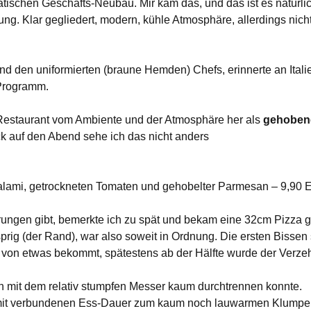
tischen Geschäfts-Neubau. Mir kam das, und das ist es natürlic
ung. Klar gegliedert, modern, kühle Atmosphäre, allerdings nich
 den uniformierten (braune Hemden) Chefs, erinnerte an Italie
 Programm.
s Restaurant vom Ambiente und der Atmosphäre her als
gehoben
k auf den Abend sehe ich das nicht anders
Salami, getrockneten Tomaten und gehobelter Parmesan – 9,90 
rungen gibt, bemerkte ich zu spät und bekam eine 32cm Pizza g
prig (der Rand), war also soweit in Ordnung. Die ersten Bisse
 von etwas bekommt, spätestens ab der Hälfte wurde der Verze
n mit dem relativ stumpfen Messer kaum durchtrennen konnte.
damit verbundenen Ess-Dauer zum kaum noch lauwarmen Klumpe