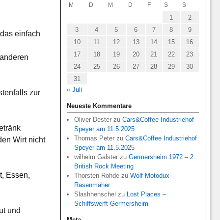
M
D
M
D
F
S
S
1
2
3
4
5
6
7
8
9
das einfach
10
11
12
13
14
15
16
17
18
19
20
21
22
23
 anderen
24
25
26
27
28
29
30
31
« Juli
tenfalls zur
Neueste Kommentare
Oliver Dester
zu
Cars&Coffee Industriehof
etränk
Speyer am 11.5.2025
Thomas Peter
zu
Cars&Coffee Industriehof
en Wirt nicht
Speyer am 11.5.2025
wilhelm Galster
zu
Germersheim 1972 – 2.
British Rock Meeting
t, Essen,
Thorsten Rohde
zu
Wolf Motodux
Rasenmäher
Slashhenschel
zu
Lost Places –
Schiffswerft Germersheim
ut und
Meta