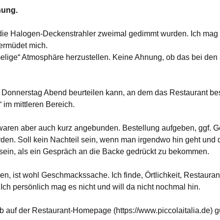
nung.
 die Halogen-Deckenstrahler zweimal gedimmt wurden. Ich mag 
 ermüdet mich.
imelige“ Atmosphäre herzustellen. Keine Ahnung, ob das bei den
m Donnerstag Abend beurteilen kann, an dem das Restaurant bes
“ im mittleren Bereich.
, waren aber auch kurz angebunden. Bestellung aufgeben, ggf. G
den. Soll kein Nachteil sein, wenn man irgendwo hin geht und d
r sein, als ein Gespräch an die Backe gedrückt zu bekommen.
n, ist wohl Geschmackssache. Ich finde, Örtlichkeit, Restauran
Ich persönlich mag es nicht und will da nicht nochmal hin.
 auf der Restaurant-Homepage (https://www.piccolaitalia.de) g