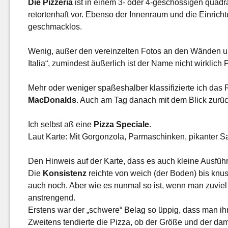
Die Pizzeria
ist in einem 3- oder 4-geschossigen quadra
retortenhaft vor. Ebenso der Innenraum und die Einricht
geschmacklos.
Wenig, außer den vereinzelten Fotos an den Wänden und
Italia“, zumindest äußerlich ist der Name nicht wirklich
Mehr oder weniger spaßeshalber klassifizierte ich da
MacDonalds
. Auch am Tag danach mit dem Blick zurüc
Ich selbst aß eine
Pizza Speciale
.
Laut Karte: Mit Gorgonzola, Parmaschinken, pikanter 
Den Hinweis auf der Karte, dass es auch kleine Ausfüh
Die
Konsistenz
reichte von weich (der Boden) bis knus
auch noch. Aber wie es nunmal so ist, wenn man zuviel
anstrengend.
Erstens war der „schwere“ Belag so üppig, dass man ih
Zweitens tendierte die Pizza, ob der Größe und der 