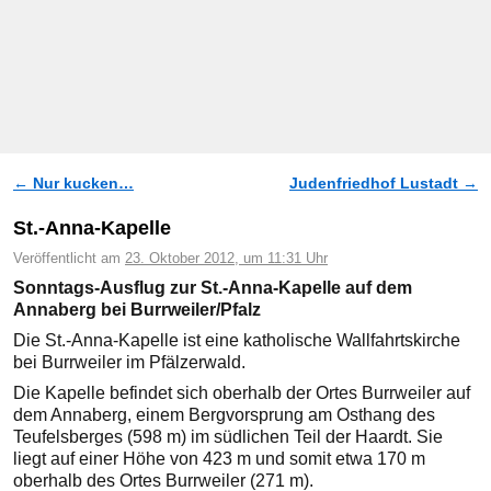
←
Nur kucken…
Judenfriedhof Lustadt
→
Artikelnavigation
St.-Anna-Kapelle
Veröffentlicht am
23. Oktober 2012, um 11:31 Uhr
Sonntags-Ausflug zur St.-Anna-Kapelle auf dem
Annaberg bei Burrweiler/Pfalz
Die St.-Anna-Kapelle ist eine katholische Wallfahrtskirche
bei Burrweiler im Pfälzerwald.
Die Kapelle befindet sich oberhalb der Ortes Burrweiler auf
dem Annaberg, einem Bergvorsprung am Osthang des
Teufelsberges (598 m) im südlichen Teil der Haardt. Sie
liegt auf einer Höhe von 423 m und somit etwa 170 m
oberhalb des Ortes Burrweiler (271 m).