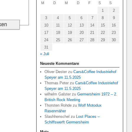
M
D
M
D
F
S
S
1
2
3
4
5
6
7
8
9
10
11
12
13
14
15
16
17
18
19
20
21
22
23
24
25
26
27
28
29
30
31
« Juli
Neueste Kommentare
Oliver Dester
zu
Cars&Coffee Industriehof
Speyer am 11.5.2025
Thomas Peter
zu
Cars&Coffee Industriehof
Speyer am 11.5.2025
wilhelm Galster
zu
Germersheim 1972 – 2.
British Rock Meeting
Thorsten Rohde
zu
Wolf Motodux
Rasenmäher
Slashhenschel
zu
Lost Places –
Schiffswerft Germersheim
Meta