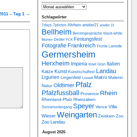
 2011 – Tag 1
→
Schlagwörter
7days
7photos
Altrhein
artelier21
artelier 21
Bellheim
Benzingespräche
black-white
Festungsfest
Dester
Blumen
FCK
Frankreich
Fotografie
Fronte Lamotte
Germersheim
Herxheim
Italien
Imperia
Insel Grün
Landau
Kunst
Katze
Kunstschulfest
Ligurien
Makro
Lingenfeld
Malerei
Lustadt
Pfalz
Oldtimer
Natur
Pfalzfussball
Rhein
Provence
Rheinland-Pfalz
Rheinzabern
Speyer
Villa
Vence
Sonnenuntergang
Weingarten
Wieser
Zeiskam
Zoo
Zoo Landau
August 2026