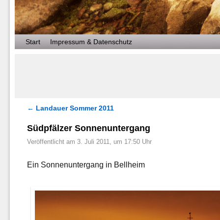
Zum Inhalt wechseln
Zum sekundären Inhalt wechseln
Start
Impressum & Datenschutz
←
Landauer Sommer 2011
Artikelnavigation
Südpfälzer Sonnenuntergang
Veröffentlicht am
3. Juli 2011, um 17:50 Uhr
Ein Sonnenuntergang in Bellheim