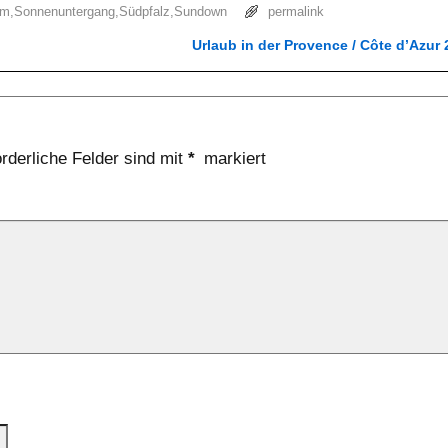
im
,
Sonnenuntergang
,
Südpfalz
,
Sundown
permalink
Urlaub in der Provence / Côte d’Azur
orderliche Felder sind mit
*
markiert