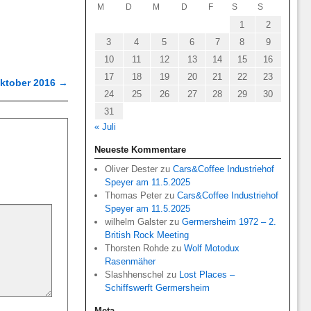
M
D
M
D
F
S
S
1
2
3
4
5
6
7
8
9
10
11
12
13
14
15
16
17
18
19
20
21
22
23
Oktober 2016
→
24
25
26
27
28
29
30
31
« Juli
Neueste Kommentare
Oliver Dester
zu
Cars&Coffee Industriehof
Speyer am 11.5.2025
Thomas Peter
zu
Cars&Coffee Industriehof
Speyer am 11.5.2025
wilhelm Galster
zu
Germersheim 1972 – 2.
British Rock Meeting
Thorsten Rohde
zu
Wolf Motodux
Rasenmäher
Slashhenschel
zu
Lost Places –
Schiffswerft Germersheim
Meta