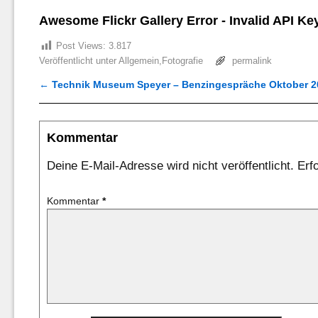
Awesome Flickr Gallery Error - Invalid API Key
Post Views:
3.817
Veröffentlicht unter
Allgemein
,
Fotografie
permalink
←
Technik Museum Speyer – Benzingespräche Oktober 201
Artikelnavigation
Kommentar
Deine E-Mail-Adresse wird nicht veröffentlicht.
Erf
Kommentar
*