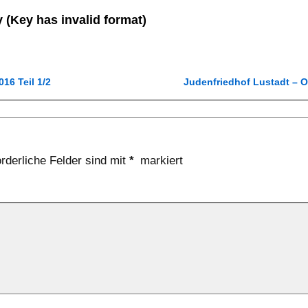
 (Key has invalid format)
6 Teil 1/2
Judenfriedhof Lustadt – 
orderliche Felder sind mit
*
markiert