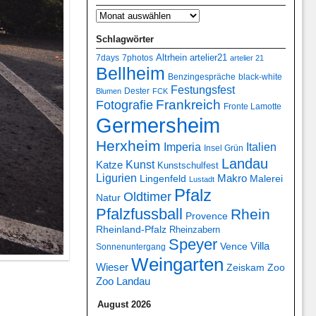
Schlagwörter
7days
7photos
Altrhein
artelier21
artelier 21
Bellheim
Benzingespräche
black-white
Festungsfest
Dester
Blumen
FCK
Frankreich
Fotografie
Fronte Lamotte
Germersheim
Herxheim
Italien
Imperia
Insel Grün
Landau
Kunst
Katze
Kunstschulfest
Ligurien
Makro
Lingenfeld
Malerei
Lustadt
Pfalz
Oldtimer
Natur
Pfalzfussball
Rhein
Provence
Rheinland-Pfalz
Rheinzabern
Speyer
Villa
Vence
Sonnenuntergang
Weingarten
Wieser
Zeiskam
Zoo
Zoo Landau
August 2026