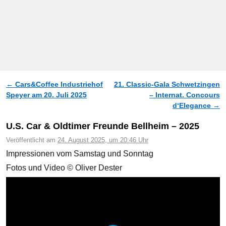
←
Cars&Coffee Industriehof
21. Classic-Gala Schwetzingen
Artikelnavigation
Speyer am 20. Juli 2025
– Internat. Concours
d‘Elegance
→
U.S. Car & Oldtimer Freunde Bellheim – 2025
Veröffentlicht am
24. August 2025, um 20:46 Uhr
Impressionen vom Samstag und Sonntag
Fotos und Video © Oliver Dester