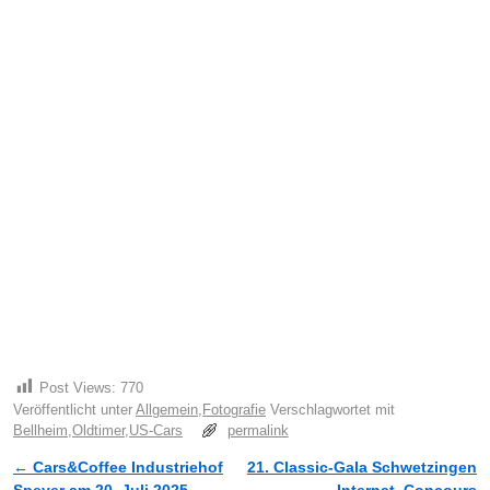
e
e
n
Post Views:
770
Veröffentlicht unter
Allgemein
,
Fotografie
Verschlagwortet mit
Bellheim
,
Oldtimer
,
US-Cars
permalink
←
Cars&Coffee Industriehof
21. Classic-Gala Schwetzingen
Artikelnavigation