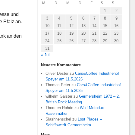
M
D
M
D
F
S
S
1
2
Messe und
3
4
5
6
7
8
9
e Pfalz an.
10
11
12
13
14
15
16
17
18
19
20
21
22
23
ank an den
24
25
26
27
28
29
30
31
« Juli
Neueste Kommentare
Oliver Dester
zu
Cars&Coffee Industriehof
Speyer am 11.5.2025
Thomas Peter
zu
Cars&Coffee Industriehof
Speyer am 11.5.2025
wilhelm Galster
zu
Germersheim 1972 – 2.
British Rock Meeting
Thorsten Rohde
zu
Wolf Motodux
Rasenmäher
Slashhenschel
zu
Lost Places –
Schiffswerft Germersheim
Meta