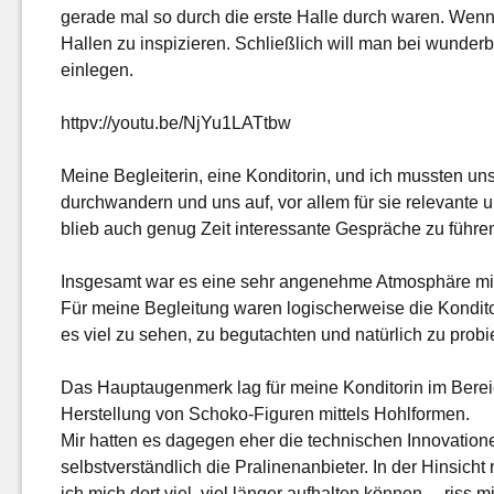
gerade mal so durch die erste Halle durch waren. Wenn w
Hallen zu inspizieren. Schließlich will man bei wund
einlegen.
httpv://youtu.be/NjYu1LATtbw
Meine Begleiterin, eine Konditorin, und ich mussten un
durchwandern und uns auf, vor allem für sie relevant
blieb auch genug Zeit interessante Gespräche zu führe
Insgesamt war es eine sehr angenehme Atmosphäre mit
Für meine Begleitung waren logischerweise die Konditor
es viel zu sehen, zu begutachten und natürlich zu probi
Das Hauptaugenmerk lag für meine Konditorin im Bereich
Herstellung von Schoko-Figuren mittels Hohlformen.
Mir hatten es dagegen eher die technischen Innovatione
selbstverständlich die Pralinenanbieter. In der Hinsicht 
ich mich dort viel, viel länger aufhalten können… riss