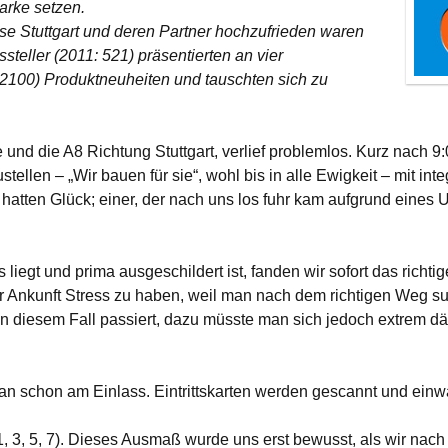
arke setzen.
sse Stuttgart und deren Partner hochzufrieden waren
steller (2011: 521) präsentierten an vier
2100) Produktneuheiten und tauschten sich zu
und die A8 Richtung Stuttgart, verlief problemlos. Kurz nach 9
ellen – „Wir bauen für sie“, wohl bis in alle Ewigkeit – mit inte
hatten Glück; einer, der nach uns los fuhr kam aufgrund eines U
liegt und prima ausgeschildert ist, fanden wir sofort das richti
 der Ankunft Stress zu haben, weil man nach dem richtigen Weg 
n diesem Fall passiert, dazu müsste man sich jedoch extrem d
 man schon am Einlass. Eintrittskarten werden gescannt und einw
(1, 3, 5, 7). Dieses Ausmaß wurde uns erst bewusst, als wir nac