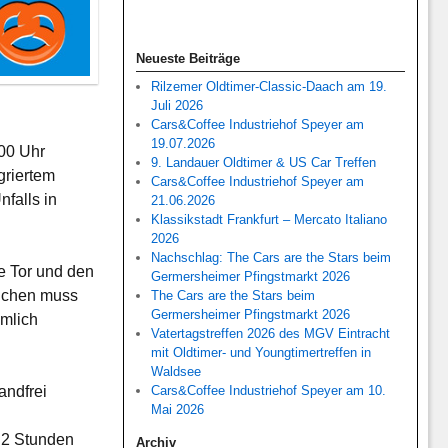
Neueste Beiträge
Rilzemer Oldtimer-Classic-Daach am 19.
Juli 2026
Cars&Coffee Industriehof Speyer am
19.07.2026
:00 Uhr
9. Landauer Oldtimer & US Car Treffen
griertem
Cars&Coffee Industriehof Speyer am
nfalls in
21.06.2026
Klassikstadt Frankfurt – Mercato Italiano
2026
Nachschlag: The Cars are the Stars beim
ge Tor und den
Germersheimer Pfingstmarkt 2026
suchen muss
The Cars are the Stars beim
Germersheimer Pfingstmarkt 2026
ämlich
Vatertagstreffen 2026 des MGV Eintracht
mit Oldtimer- und Youngtimertreffen in
Waldsee
andfrei
Cars&Coffee Industriehof Speyer am 10.
Mai 2026
h 2 Stunden
Archiv