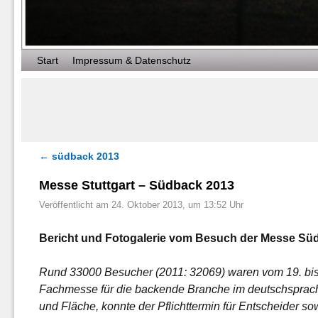
Zum Inhalt wechseln
Zum sekundären Inhalt wechseln
Start
Impressum & Datenschutz
←
südback 2013
Artikelnavigation
Messe Stuttgart – Südback 2013
Veröffentlicht am
24. Oktober 2013, um 13:52 Uhr
Bericht und Fotogalerie vom Besuch der Messe Süd
Rund 33000 Besucher (2011: 32069) waren vom 19. bis 2
Fachmesse für die backende Branche im deutschsprac
und Fläche, konnte der Pflichttermin für Entscheider so