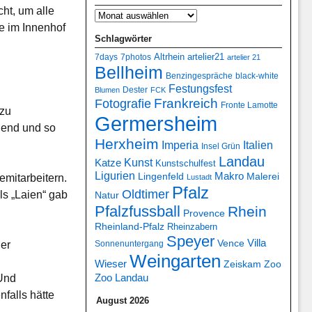
cht, um alle
e im Innenhof
Schlagwörter
7days
7photos
Altrhein
artelier21
artelier 21
Bellheim
Benzingespräche
black-white
Festungsfest
Dester
Blumen
FCK
Frankreich
Fotografie
Fronte Lamotte
 zu
Germersheim
hend und so
Herxheim
Italien
Imperia
Insel Grün
Landau
Kunst
Katze
Kunstschulfest
Ligurien
Makro
Lingenfeld
Malerei
mitarbeitern.
Lustadt
Pfalz
Oldtimer
ls „Laien“ gab
Natur
Pfalzfussball
Rhein
Provence
Rheinland-Pfalz
Rheinzabern
Speyer
Villa
Vence
der
Sonnenuntergang
Weingarten
Wieser
Zeiskam
Zoo
Zoo Landau
 Und
falls hätte
August 2026