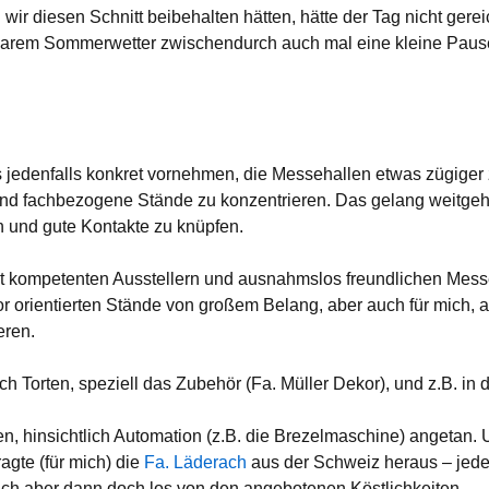
ir diesen Schnitt beibehalten hätten, hätte der Tag nicht gerei
erbarem Sommerwetter zwischendurch auch mal eine kleine Paus
s jedenfalls konkret vornehmen, die Messehallen etwas zügiger
e und fachbezogene Stände zu konzentrieren. Das gelang weitge
n und gute Kontakte zu knüpfen.
 kompetenten Ausstellern und ausnahmslos freundlichen Messe
 orientierten Stände von großem Belang, aber auch für mich, a
eren.
 Torten, speziell das Zubehör (Fa. Müller Dekor), und z.B. in 
n, hinsichtlich Automation (z.B. die Brezelmaschine) angetan.
ragte (für mich) die
Fa. Läderach
aus der Schweiz heraus – jeden
 mich aber dann doch los von den angebotenen Köstlichkeiten.